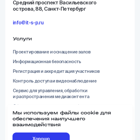
Средний проспект Васильевского
острова, 88, Санкт-Петербург
info@it-s-p.ru
Услуги
Проектирование и оснащение залов
Информационная безопасность
Регистрация и аккредитация участников
Контроль доступа и видеонаблюдение
Сервис для управления, обработки
и распространения медиаконтента
Обеспечение досмотровым оборудованием
Мы используем файлы cookie для
Комплекс услуг по слаботочным сетям
обеспечения наилучшего
взаимодействия
Пожарная безопасность
Обеспечение площадки противоэпидемическим
Хорошо