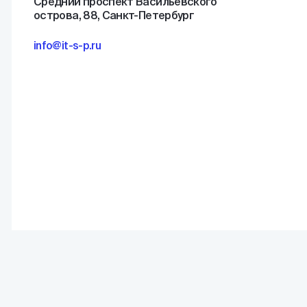
Средний проспект Васильевского
острова, 88, Санкт-Петербург
info@it-s-p.ru
(С) ИТБП 2026