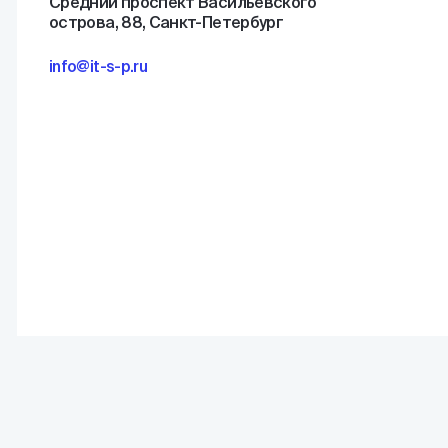
Средний проспект Васильевского
острова, 88, Санкт-Петербург
info@it-s-p.ru
(С) ИТБП 2026