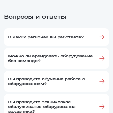
Вопросы и ответы
В каких регионах вы работаете?
Мы реализуем проекты по всей России и за её
Можно ли арендовать оборудование
пределами. Работали на мероприятиях в
без команды?
десятках городов и регионах, включая
крупнейшие федеральные форумы.
Да, вы можете арендовать оборудование как с
Вы проводите обучение работе с
техническим сопровождением, так и без. Мы
оборудованием?
подберем комплектацию под конкретную задачу.
Да, мы обучаем специалистов работе с нашей
Вы проводите техническое
техникой. Программы обучения проводятся
обслуживание оборудования
сертифицированными специалистами и
заказчика?