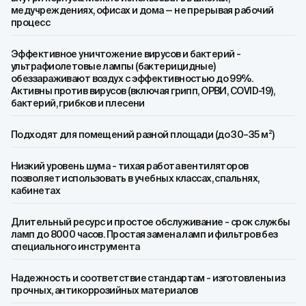
медучреждениях, офисах и дома — не прерывая рабочий
процесс
Эффективное уничтожение вирусов и бактерий -
ультрафиолетовые лампы (бактерицидные)
обеззараживают воздух с эффективностью до 99%.
Активны против вирусов (включая грипп, ОРВИ, COVID-19),
бактерий, грибков и плесени
Подходят для помещений разной площади (до 30–35 м²)
Низкий уровень шума - тихая работа вентиляторов
позволяет использовать в учебных классах, спальнях,
кабинетах
Длительный ресурс и простое обслуживание - срок службы
ламп до 8000 часов. Простая замена ламп и фильтров без
специального инструмента
Надежность и соответствие стандартам - изготовлены из
прочных, антикоррозийных материалов