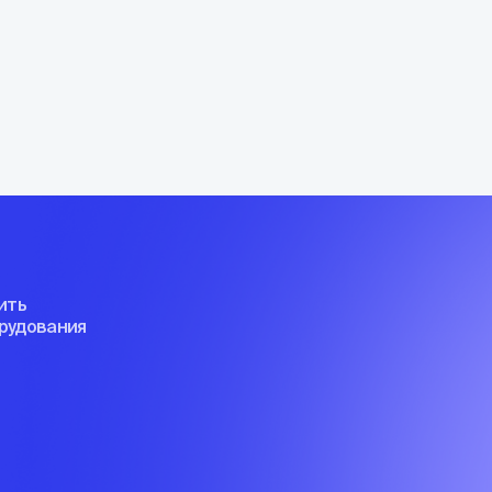
ить
орудования