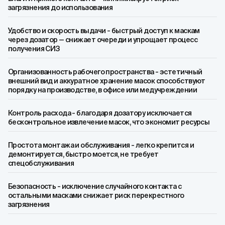
загрязнения до использования
Удобство и скорость выдачи - быстрый доступ к маскам
через дозатор — снижает очереди и упрощает процесс
получения СИЗ
Организованность рабочего пространства - эстетичный
внешний вид и аккуратное хранение масок способствуют
порядку на производстве, в офисе или медучреждении
Контроль расхода - благодаря дозатору исключается
бесконтрольное извлечение масок, что экономит ресурсы
Простота монтажа и обслуживания - легко крепится и
демонтируется, быстро моется, не требует
спецобслуживания
Безопасность - исключение случайного контакта с
остальными масками снижает риск перекрестного
загрязнения