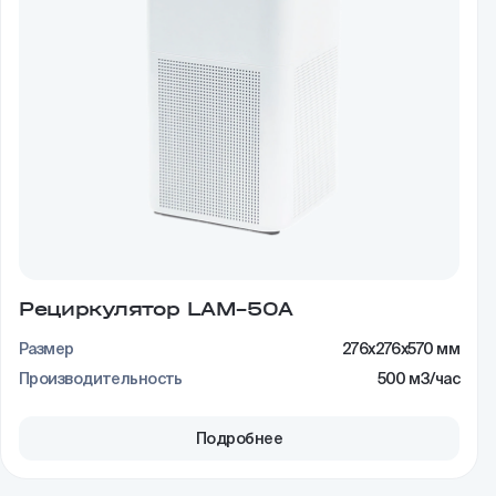
Рециркулятор LAM–50A
Размер
276x276x570 мм
Производительность
500 м3/час
Подробнее