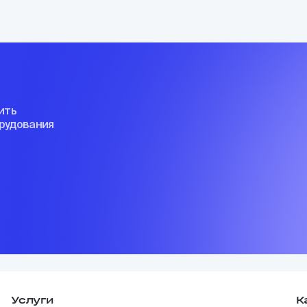
ить
орудования
Услуги
К