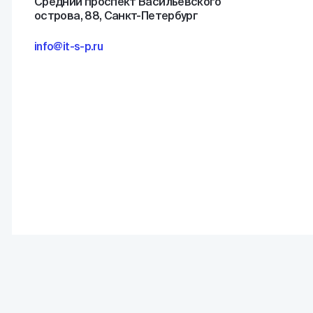
Средний проспект Васильевского
острова, 88, Санкт-Петербург
info@it-s-p.ru
(С) ИТБП 2026