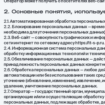
Оператор может получить о посетителях веб-сайта h
2. Основные понятия, использу
2.1. Автоматизированная обработка персональны
2.2. Блокирование персональных данных — време
необходима для уточнения персональных данных)
2.3. Веб-сайт — совокупность графических и инф
сети интернет по сетевому адресу https://it-s-p.ru.
2.4. Информационная система персональных дан
обработку информационных технологий и техниче
2.5. Обезличивание персональных данных — дейс
принадлежность персональных данных конкретно
2.6. Обработка персональных данных — любое де
автоматизации или без использования таких сред
уточнение (обновление, изменение), извлечение, 
удаление, уничтожение персональных данных.
2.7. Оператор — государственный орган, муницип
организующие и/или осуществляющие обработку 
персональных данных, подлежащих обработке, д