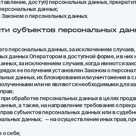
ставление, доступ) персональных данных, прекрати
 персональных данных;
 Законом о персональных данных.
сти субъектов персональных да
его персональных данных, за исключением случаев
ых данных Оператором в доступной форме, и в них
анных, за исключением случаев, когда имеются зак
рядок ее получения установлен Законом о персона
льных данных, их блокирования или уничтожения в 
полученными или не являются необходимыми для за
прав;
при обработке персональных данных в целях продвиж
данных, а также, на направление требования о пре
 прав субъектов персональных данных или в судеб
нальных данных; — на осуществление иных прав, п
о себе;