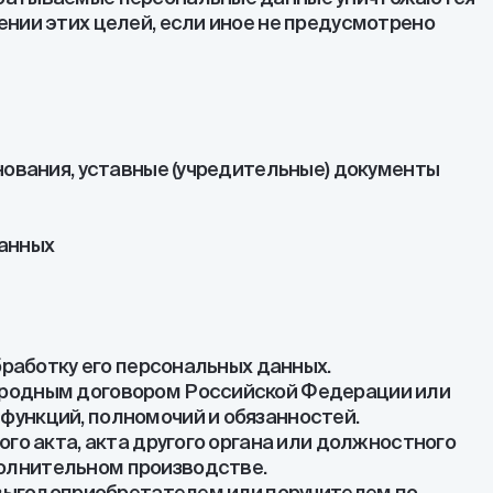
нии этих целей, если иное не предусмотрено
нования, уставные (учредительные) документы
данных
бработку его персональных данных.
ародным договором Российской Федерации или
функций, полномочий и обязанностей.
го акта, акта другого органа или должностного
олнительном производстве.
о выгодоприобретателем или поручителем по