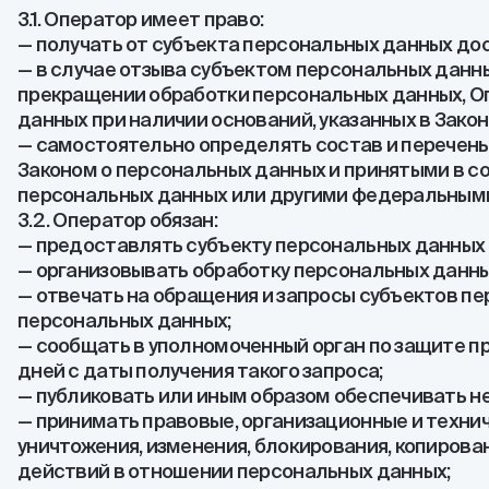
3.1. Оператор имеет право:
— получать от субъекта персональных данных д
— в случае отзыва субъектом персональных данны
прекращении обработки персональных данных, О
данных при наличии оснований, указанных в Зако
— самостоятельно определять состав и перечень
Законом о персональных данных и принятыми в с
персональных данных или другими федеральными
3.2. Оператор обязан:
— предоставлять субъекту персональных данных 
— организовывать обработку персональных данн
— отвечать на обращения и запросы субъектов пе
персональных данных;
— сообщать в уполномоченный орган по защите п
дней с даты получения такого запроса;
— публиковать или иным образом обеспечивать н
— принимать правовые, организационные и техни
уничтожения, изменения, блокирования, копирова
действий в отношении персональных данных;