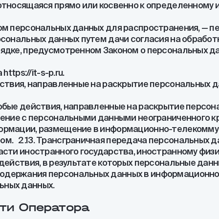
 относящаяся прямо или косвенно к определенному
ом персональных данных для распространения, — п
рсональных данных путем дачи согласия на обрабо
ядке, предусмотренном Законом о персональных да
tps://it-s-p.ru.
йствия, направленные на раскрытие персональных
юбые действия, направленные на раскрытие персон
ление с персональными данными неограниченного кр
формации, размещение в информационно-телекомму
м. 2.13. Трансграничная передача персональных д
асти иностранного государства, иностранному физ
 действия, в результате которых персональные дан
одержания персональных данных в информационной
ьных данных.
сти Оператора