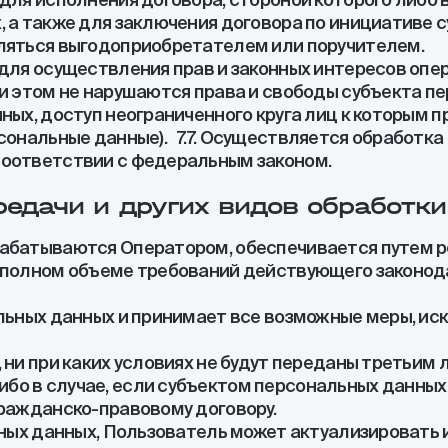
 а также для заключения договора по инициативе с
вляться выгодоприобретателем или поручителем.
 для осуществления прав и законных интересов опе
ри этом не нарушаются права и свободы субъекта п
нных, доступ неограниченного круга лиц к которым
рсональные данные). 7.7. Осуществляется обработк
соответствии с федеральным законом.
ередачи и других видов обработ
рабатываются Оператором, обеспечивается путем р
в полном объеме требований действующего законо
альных данных и принимает все возможные меры, 
ни при каких условиях не будут переданы третьим 
о в случае, если субъектом персональных данных 
гражданско-правовому договору.
ьных данных, Пользователь может актуализировать