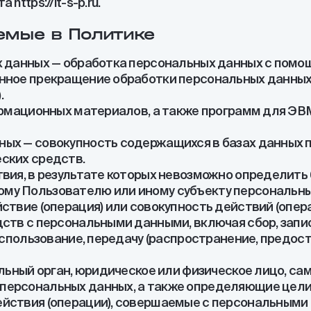
ttps://it-s-p.ru.
емые в Политике
х данных — обработка персональных данных с помо
нное прекращение обработки персональных данных 
.
ормационных материалов, а также программ для ЭВ
ных — совокупность содержащихся в базах данных 
ских средств.
твия, в результате которых невозможно определит
му Пользователю или иному субъекту персональны
йствие (операция) или совокупность действий (опе
ств с персональными данными, включая сбор, запис
использование, передачу (распространение, предост
альный орган, юридическое или физическое лицо, с
персональных данных, а также определяющие цели
ействия (операции), совершаемые с персональными