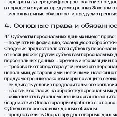
— прекратить передачу (распространение, предо
в порядке и случаях, предусмотренных Законом о
— исполнять иные обязанности, предусмотренные
4. Основные права и обязанно
4.1. Субъекты персональных данных имеют право:
— получать информацию, касающуюся обработки 
Сведения предоставляются субъекту персональн
относящиеся к другим субъектам персональных д
персональных данных. Перечень информации и по
— требовать от оператора уточнения его персона
неполными, устаревшими, неточными, незаконно 
предусмотренные законом меры по защите своих 
— выдвигать условие предварительного согласия 
— на отзыв согласия на обработку персональных 
— обжаловать в уполномоченный орган по защите
бездействие Оператора при обработке его персо
Субъекты персональных данных обязаны:
— предоставлять Оператору достоверные данные 